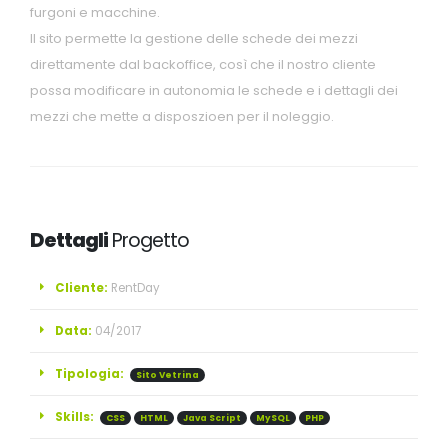
furgoni e macchine.
Il sito permette la gestione delle schede dei mezzi
direttamente dal backoffice, così che il nostro cliente
possa modificare in autonomia le schede e i dettagli dei
mezzi che mette a disposzioen per il noleggio.
Dettagli
Progetto
Cliente:
RentDay
Data:
04/2017
Tipologia:
Sito Vetrina
Skills:
CSS
HTML
Java Script
MySQL
PHP