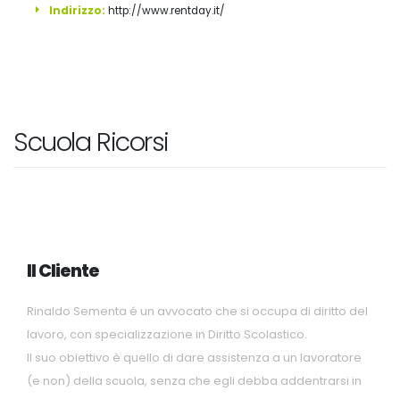
Indirizzo:
http://www.rentday.it/
Scuola Ricorsi
Il Cliente
Rinaldo Sementa é un avvocato che si occupa di diritto del
lavoro, con specializzazione in Diritto Scolastico.
Il suo obiettivo è quello di dare assistenza a un lavoratore
(e non) della scuola, senza che egli debba addentrarsi in