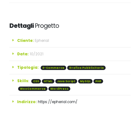
Dettagli
Progetto
Cliente:
Epherial
Data:
10/2021
Tipologia:
E-Commerce
Grafica Pubblicitaria
Skills:
CSS
HTML
Java Script
MySQL
PHP
WooCommerce
WordPress
Indirizzo:
https://epherial.com/