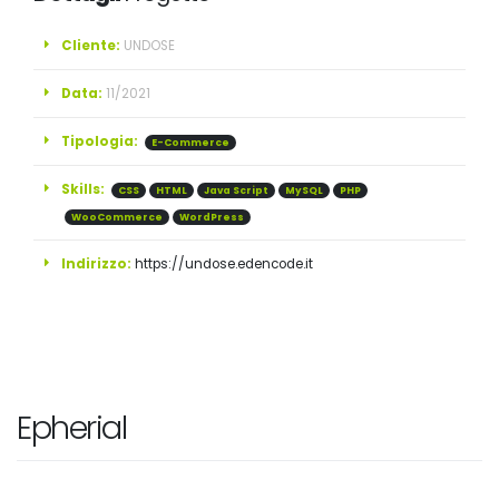
Cliente:
UNDOSE
Data:
11/2021
Tipologia:
E-Commerce
Skills:
CSS
HTML
Java Script
MySQL
PHP
WooCommerce
WordPress
Indirizzo:
https://undose.edencode.it
Epherial