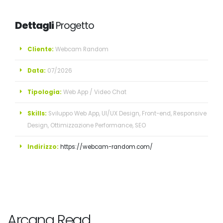
Dettagli
Progetto
Cliente:
Webcam Random
Data:
07/2026
Tipologia:
Web App / Video Chat
Skills:
Sviluppo Web App, UI/UX Design, Front-end, Responsive
Design, Ottimizzazione Performance, SEO
Indirizzo:
https://webcam-random.com/
Arcana Read