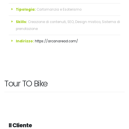
Tipologia:
Cartomanzia e Esoterismo
Skills:
Creazione di contenuti, SEO, Design mistico, Sistema di
prenotazione
Indirizzo:
https://arcanaread.com/
Tour TO Bike
Il Cliente