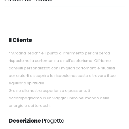
Il Cliente
**Arcana Read** è il punto di riferimento per chi cerca
risposte nella cartomanzia e nell'esoterismo. Offriamo
consulti personalizzati con i migliori cartomanti e ritualisti
per aiutarti a scoprire le risposte nascoste e trovare il tuo
equilibrio spirituale.
Grazie alla nostra esperienza e passione, ti
accompagniamo in un viaggio unico nel mondo delle
energie e dei tarocchi.
Descrizione
Progetto