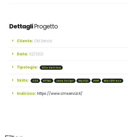
Dettagli
Progetto
Cliente:
CM Servizi
Data:
02/2021
Tipologia:
Sito Vetrina
Skills:
CSS
HTML
Java Script
MySQL
PHP
WordPress
Indirizzo:
https://www.cmservizi.it/