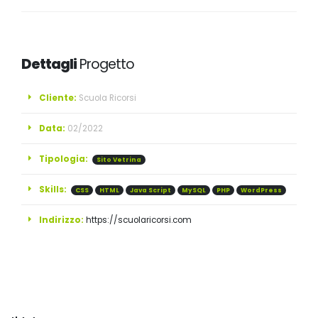
Dettagli
Progetto
Cliente:
Scuola Ricorsi
Data:
02/2022
Tipologia:
Sito Vetrina
Skills:
CSS
HTML
Java Script
MySQL
PHP
WordPress
Indirizzo:
https://scuolaricorsi.com