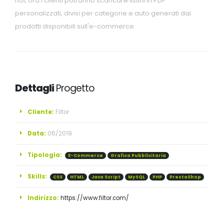
noi, ora i clienti potranno scaricare listini in PDF
personalizzati, divisi per categorie e auto generati dai
prodotti disponibili sull'e-commerce.
Dettagli
Progetto
Cliente:
Filtor
Data:
06/2019
Tipologia:
E-Commerce
Grafica Pubblicitaria
Skills:
CSS
HTML
Java Script
MySQL
PHP
PrestaShop
Indirizzo:
https://www.filtor.com/