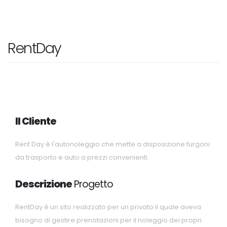
RentDay
Il Cliente
Rent Day è l'autonoleggio che mette a disposizione furgoni
da trasporto e auto a prezzi convenienti.
Descrizione
Progetto
RentDay è un sito realizzato per un privato il quale aveva
bisogno di gestire prenotazioni per il noleggio dei propri