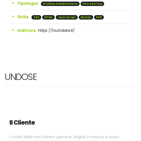
Tipologia:
Grafica Pubblicitaria
Sito Vetrina
Skills:
CSS
HTML
Java Script
MySQL
PHP
Indirizzo:
https://tourtobike.it/
UNDOSE
Il Cliente
I nostri abiti non hanno genere, taglia o misura e sono