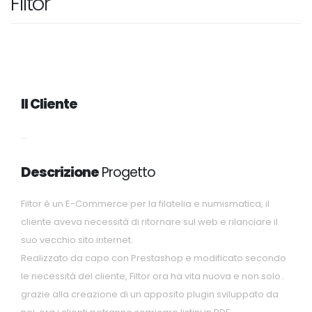
Filtor
Il Cliente
...
Descrizione
Progetto
Filtor è un E-Commerce per la filatelia e numismatica, il
cliente aveva necessità di ritornare sul web e rilanciare il
suo vecchio sito internet.
Realizzato da capo con Prestashop e modificato secondo
le necessità del cliente, Filtor ora ha vita nuova e non solo..
grazie alla creazione di un apposito plugin sviluppato da