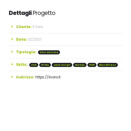
Dettagli
Progetto
Cliente:
Il Varo
Data:
02/2021
Tipologia:
Sito Vetrina
Skills:
CSS
HTML
Java Script
MySQL
PHP
WordPress
Indirizzo:
https://ilvaro.it