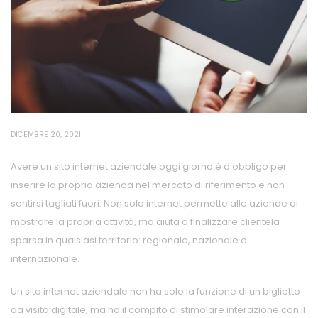
DICEMBRE 20, 2021
Avere un sito internet aziendale oggi giorno è d’obbligo per
inserire la propria azienda nel mercato di riferimento e non
sentirsi tagliati fuori. Non solo internet permette alle aziende di
mostrare la propria attività, ma aiuta a finalizzare clientela
sparsa in qualsiasi territorio: regionale, nazionale e
internazionale.
Un sito internet aziendale non ha solo la funzione di un biglietto
da visita digitale, ma ha il compito di stimolare interazione con il