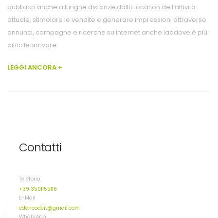
pubblico anche a lunghe distanze dalla location dell’attività
attuale, stimolare le vendite e generare impressioni attraverso
annunci, campagne e ricerche su internet anche laddove è più
difficile arrivare.
LEGGI ANCORA +
Contatti
Telefono
+39 3501159116
E-Mail
edencodeit@gmail.com
WhatsApp